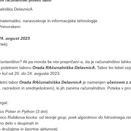
v računalniški poletni tabor
lniška DelavnicA
matematiko, naravoslovje in informacijske tehnologije
Primorskem
 24. avgust 2023
rtek)
unlaništvo? Ali pa morda še nisi prepričan/-a, da je računalništvo lah
poletnem taboru
Orada RAčunalniška DelavnicA
.
Tabor bo tekel vz
 kul
od 20. do 24. avgusta 2023.
etni tabor
Orada RAčunalniška DelavnicA
je namenjen
učencem z 
. razredom in srednješolcem), ki jih zanima računalništvo. Poteka v pro
egal:
ico
Poker in Python
(3 dni)
nico
Rubikova kocka: od teorije grup, prek algoritmov do hitrostnega r
no delo v skupinah in
e družabne in športne aktivnosti.