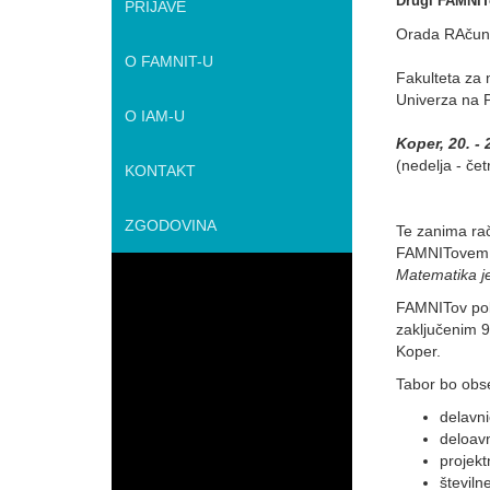
Drugi FAMNITo
PRIJAVE
Orada RAčuna
O FAMNIT-U
Fakulteta za 
Univerza na 
O IAM-U
Koper, 20. -
(nedelja - čet
KONTAKT
ZGODOVINA
Te zanima rač
FAMNITovem 
Matematika je
FAMNITov pol
zaključenim 9
Koper.
Tabor bo obs
delavn
deloav
projekt
številn