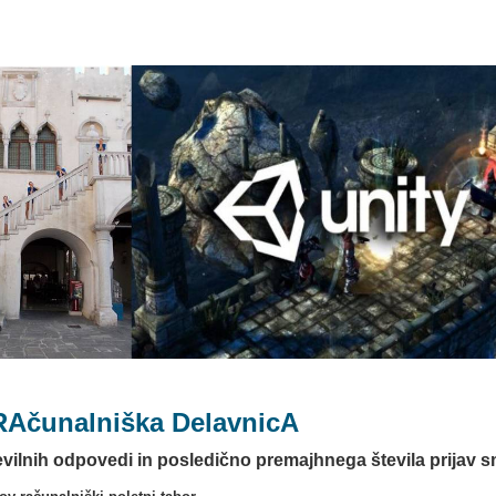
RAčunalniška DelavnicA
evilnih odpovedi in posledično premajhnega števila prijav s