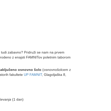
ko tudi zabavno? Pridruži se nam na prvem
prodeno z e
najsti FAMNITov poletnim taborom
zaključeno osnovno šolo
(osnovnošolcem z
storih fakultete
UP FAMNIT
, Glagoljaška 8,
eševanja
(1 dan)